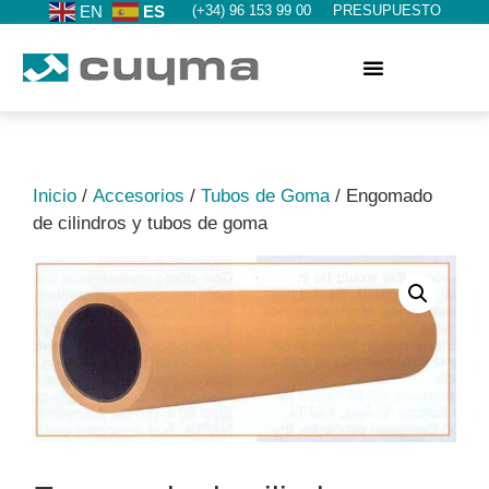
EN
ES
(+34) 96 153 99 00
PRESUPUESTO
Inicio
/
Accesorios
/
Tubos de Goma
/ Engomado
de cilindros y tubos de goma